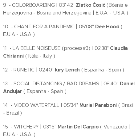
Zlatko Ćosić
9 - COLORBOARDING | 03' 42''
(Bósnia e
Herzegovina - Bosnia and Herzegovina | E.U.A. - U.S.A )
Dee Hood
10 - CHANT FOR A PANDEMIC | 05'08''
(
E.U.A - U.S.A )
Claudia
11 - LA BELLE NOISEUSE (process#3) | 02'38''
Chirianni
( Itália - Italy )
Iury Lench
12 - RUNETIC | 02'40''
( Espanha - Spain )
Daniel
13 - SOCIAL DISTANCING / BAD DREAMS | 08'40''
Andujar
( Espanha - Spain )
Muriel Paraboni
14 - VIDEO WATERFALL | 05'34''
( Brasil
- Brazil )
Martin Del Carpio
15 - WITCHERY | 03'15''
( Venezuela |
E.U.A - U.S.A. )