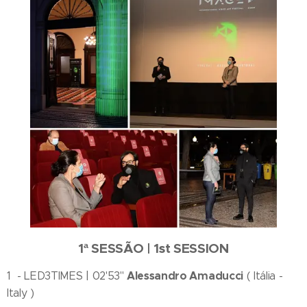
1ª SESSÃO | 1st SESSION
Alessandro Amaducci
1 - LED3TIMES | 02'53''
( Itália -
Italy )