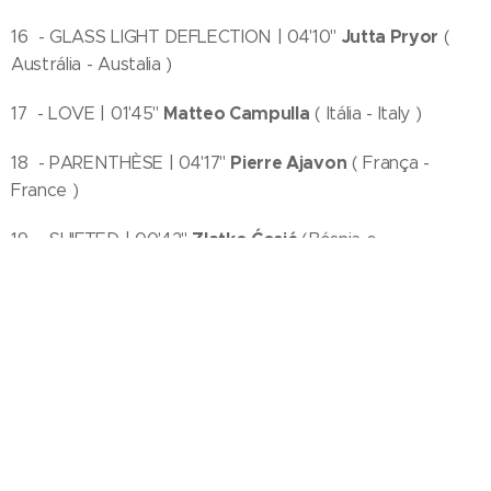
Jutta Pryor
16 - GLASS LIGHT DEFLECTION | 04'10''
(
Austrália - Austalia )
Matteo Campulla
17 - LOVE | 01'45''
( Itália - Italy )
Pierre Ajavon
18 - PARENTHÈSE | 04'17''
( França -
France )
Zlatko Ćosić
19 - SHIFTED | 00'42''
(Bósnia e
Herzegovina - Bosnia and Herzegovina | E.U.A. - U.S.A )
Michiel van
20 - ONDERLAND / UNDERLAND | 05' 47''
Bakel
( Holanda - Netherlands)
Rimak Frimakry
21 - A.P.O | 05'12''
( França - France )
Alessandro Amaducci
22 - TRANSIENT | 02'54''
( Itália -
Italy )