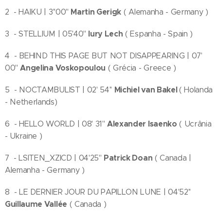
Martin Gerigk
2 - HAIKU | 3''00''
( Alemanha - Germany )
Iury Lech
3 - STELLIUM | 05'40''
( Espanha - Spain )
4 - BEHIND THIS PAGE BUT NOT DISAPPEARING | 07'
Angelina Voskopoulou
00''
( Grécia - Greece )
Michiel van Bakel
5 - NOCTAMBULIST | 02' 54''
( Holanda
- Netherlands)
Alexander Isaenko
6 - HELLO WORLD | 08' 31''
( Ucrânia
- Ukraine )
Patrick Doan
7 - LSITEN_XZICD | 04'25''
( Canada |
Alemanha - Germany )
8 - LE DERNIER JOUR DU PAPILLON LUNE | 04'52''
Guillaume Vallée
( Canada )