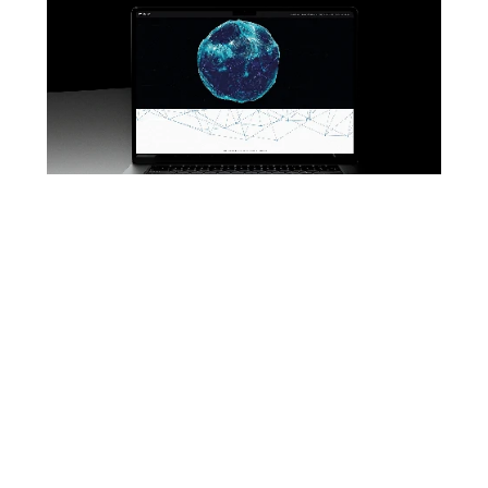
1ª SESSÃO | 1st SESSION
OFFICIAL SELECTION IMAGE PLAY VI EDITION
- Curator Hernando Urrutia
FRANZ ROSATI + PLASTER - EGO SUM ALPHA ER OMEGA
1 ►
–
Franz Rosati
03'42''
( Italy – Itália )