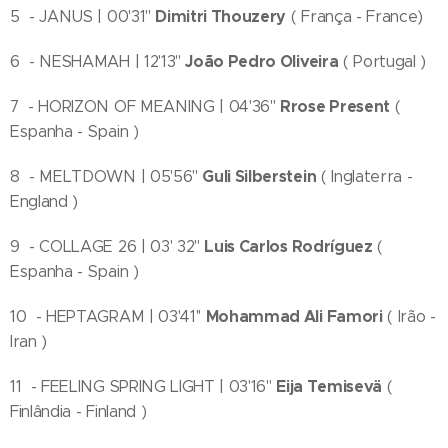
Dimitri Thouzery
5 - JANUS | 00'31''
( França - France)
João Pedro Oliveira
6 - NESHAMAH | 12'13''
( Portugal )
Rrose Present
7 - HORIZON OF MEANING | 04'36''
(
Espanha - Spain )
Guli Silberstein
8 - MELTDOWN | 05'56''
( Inglaterra -
England )
Luis Carlos Rodríguez
9 - COLLAGE 26 | 03' 32''
(
Espanha - Spain )
Mohammad Ali Famori
10 - HEPTAGRAM | 03'41''
( Irão -
Iran )
Eija Temisevä
11 - FEELING SPRING LIGHT | 03'16''
(
Finlândia - Finland )