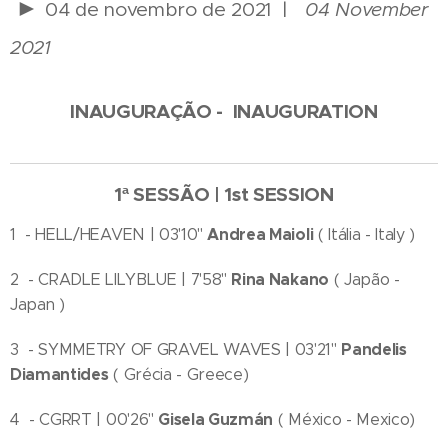
►
04 de novembro de 2021 |
04 November
2021
INAUGURAÇÃO - INAUGURATION
1ª SESSÃO | 1st SESSION
Andrea Maioli
1 - HELL/HEAVEN | 03'10''
( Itália - Italy )
Rina Nakano
2 - CRADLE LILYBLUE | 7'58''
( Japão -
Japan )
Pandelis
3 - SYMMETRY OF GRAVEL WAVES | 03'21''
Diamantides
( Grécia - Greece)
Gisela Guzmán
4 - CGRRT | 00'26''
( México - Mexico)