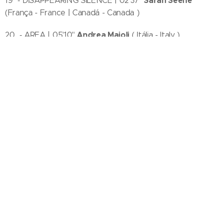
Sarah Seené
19 - DISAPPEARING SILENCE | 02'37''
(França - France | Canadá - Canada )
Andrea Maioli
20 - AREA | 05'10''
( Itália - Italy )
Wolfgang Lehmann
21 - DRAFT II | 04' 33''
( Alemanha -
Germany | Suécia - Sweden )
Luis Carlos Rodríguez
22 - ABSTRART10 | 03'32''
(
Espanha - Spain )
Transmissão -
PREMIERE 1ª SESSÃO |
Transmission -
PREMIERE 1st SESSION
4/11/2021 19:00 h (Lisboa-Portugal)