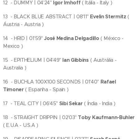
Igor Imhoff
12 - DUMMY | 04'24''
( Itália - Italy )
Evelin Stermitz
13 - BLACK BLUE ABSTRACT | 08'11''
(
Áustria - Austria )
José Medina Delgadillo
14 - HRID | 01'59''
( México -
Mexico )
Ian Gibbins
15 - EPITHELIUM | 04'49''
( Austrália -
Australia )
Rafael
16 - BUCHLA 100X100 SECONDS | 01'40''
Timoner
( Espanha - Spain )
Sibi Sekar
17 - TEAL CITY | 06'45''
( Índia - India )
Toby Kaufmann-Buhler
18 - STRAIGHT DRIPPIN | 02'03''
( E.U.A - U.S.A )