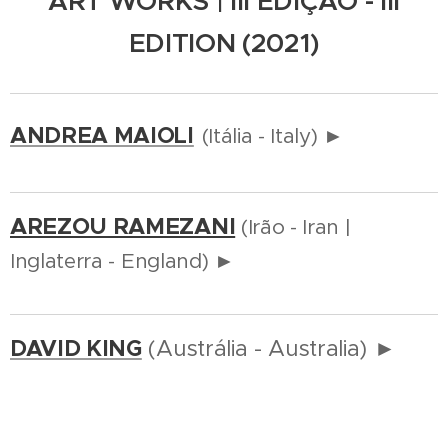
ART WORKS | III EDIÇÃO - III
EDITION (2021)
ANDREA MAIOLI
(Itália - Italy)
►
AREZOU RAMEZANI
(Irão - Iran |
Inglaterra - England)
►
DAVID KING
(Austrália - Australia)
►
DIMITRI THOUZERY
(França - France)