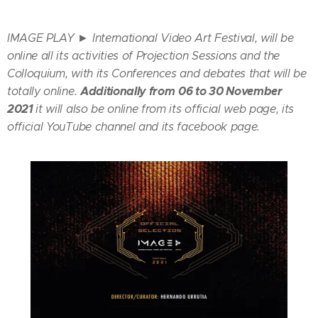
IMAGE PLAY ► International Video Art Festival,
will be
online all its activities of Projection Sessions and the
Colloquium, with its Conferences and debates that will be
Additionally from
06 to 30 November
totally online.
2021
it will also be online from its official web page, its
official YouTube channel and its facebook page.