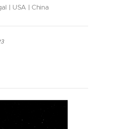
al | USA | China
23